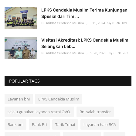
LPKS Cendekia Muslim Terima Kunjungan
Spesial dari Tim ...
Pusdiklat Cendekia Muslim
Juli 11, 2024
0
189
Visitasi Akreditasi: LPKS Cendekia Muslim
Selangkah Leb...
Pusdiklat Cendekia Muslim
Juni 20, 2023
0
282
POPULAR TAGS
Layanan bni
LPKS Cendekia Muslim
selalu gunakan layanan resmi OVO.
Bni salah transfer
Bank bni
Bank Bri
Tarik Tunai
Layanan halo BCA