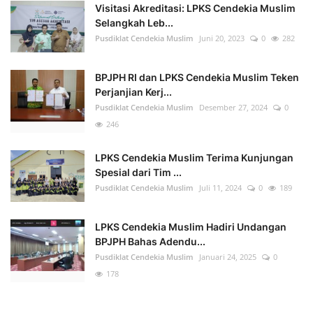
Visitasi Akreditasi: LPKS Cendekia Muslim
Selangkah Leb...
Pusdiklat Cendekia Muslim
Juni 20, 2023
0
282
BPJPH RI dan LPKS Cendekia Muslim Teken
Perjanjian Kerj...
Pusdiklat Cendekia Muslim
Desember 27, 2024
0
246
LPKS Cendekia Muslim Terima Kunjungan
Spesial dari Tim ...
Pusdiklat Cendekia Muslim
Juli 11, 2024
0
189
LPKS Cendekia Muslim Hadiri Undangan
BPJPH Bahas Adendu...
Pusdiklat Cendekia Muslim
Januari 24, 2025
0
178