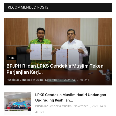
RECOMMENDED POSTS
Halal
BPJPH RI dan LPKS Cendekia Muslim Teken
Perjanjian Kerj...
Pusdiklat Cendekia Muslim
Desember 27, 2024
0
246
LPKS Cendekia Muslim Hadiri Undangan
Upgrading Keahlian...
Pusdiklat Cendekia Muslim
November 3, 2024
0
127