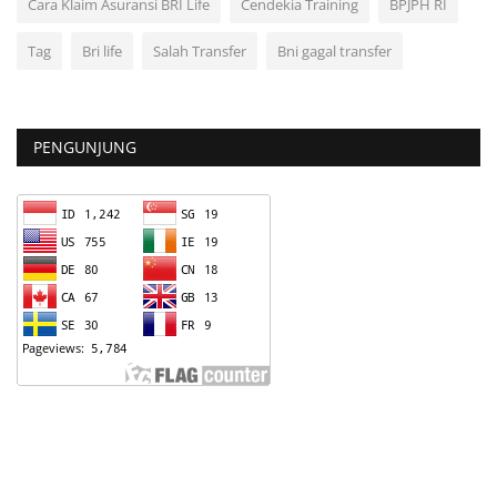
Cara Klaim Asuransi BRI Life
Cendekia Training
BPJPH RI
Tag
Bri life
Salah Transfer
Bni gagal transfer
PENGUNJUNG