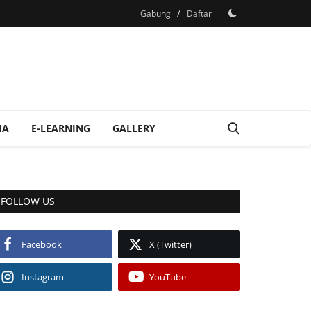
/
Gabung
Daftar
MA
E-LEARNING
GALLERY
FOLLOW US
Facebook
X (Twitter)
Instagram
YouTube