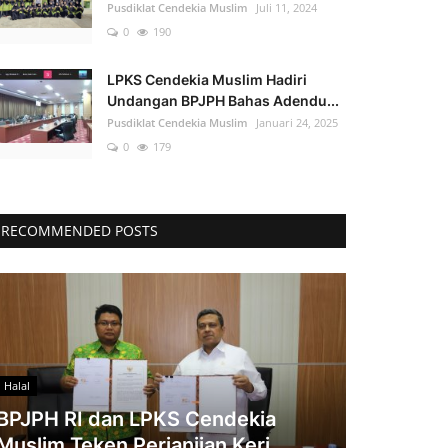
Pusdiklat Cendekia Muslim
Juli 11, 2024
0
190
LPKS Cendekia Muslim Hadiri
Undangan BPJPH Bahas Adendu...
Pusdiklat Cendekia Muslim
Januari 24, 2025
0
179
RECOMMENDED POSTS
Halal
BPJPH RI dan LPKS Cendekia
Muslim Teken Perjanjian Kerj...