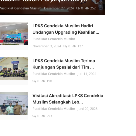
Pusdiklat Cendekia Muslim
Desember 27, 2024
0
252
LPKS Cendekia Muslim Hadiri
Undangan Upgrading Keahlian...
Pusdiklat Cendekia Muslim
November 3, 2024
0
127
LPKS Cendekia Muslim Terima
Kunjungan Spesial dari Tim ...
Pusdiklat Cendekia Muslim
Juli 11, 2024
0
190
Visitasi Akreditasi: LPKS Cendekia
Muslim Selangkah Leb...
Pusdiklat Cendekia Muslim
Juni 20, 2023
0
293