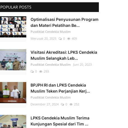
POPULAR POSTS
Optimalisasi Penyusunan Program
dan Materi Pelatihan Be...
Pusdiklat Cendekia Muslim
Merusak 20, 2025
0
409
Visitasi Akreditasi: LPKS Cendekia
Muslim Selangkah Leb...
Pusdiklat Cendekia Muslim
Juni 20, 2023
0
293
BPJPH RI dan LPKS Cendekia
Muslim Teken Perjanjian Kerj...
Pusdiklat Cendekia Muslim
Desember 27, 2024
0
252
LPKS Cendekia Muslim Terima
Kunjungan Spesial dari Tim ...