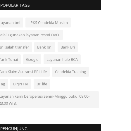
POPULAR TAGS
Layanan bni
LPKS Cendekia Muslim
selalu gunakan layanan resmi OVO.
Bni salah transfer
Bank bni
Bank Bri
Tarik Tunai
Google
Layanan halo BCA
Cara Klaim Asuransi BRI Life
Cendekia Training
Tag
BPJPH RI
Bri life
Layanan kami beroperasi Senin-Minggu pukul 08:00-
23:00 WIB.
PENGUNJUNG