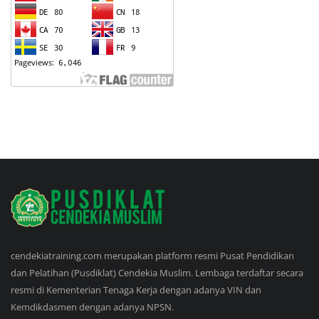
cendekiatraining.com merupakan platform resmi Pusat Pendidikan
dan Pelatihan (Pusdiklat) Cendekia Muslim. Lembaga terdaftar secara
resmi di Kementerian Tenaga Kerja dengan adanya VIN dan
Kemdikdasmen dengan adanya NPSN.