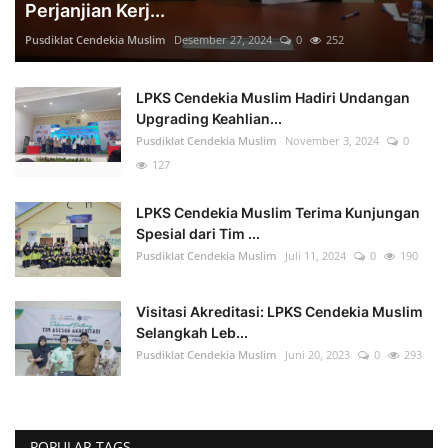
Perjanjian Kerj...
Pusdiklat Cendekia Muslim
Desember 27, 2024
0
252
LPKS Cendekia Muslim Hadiri Undangan
Upgrading Keahlian...
Pusdiklat Cendekia Muslim
November 3, 2024
0
127
LPKS Cendekia Muslim Terima Kunjungan
Spesial dari Tim ...
Pusdiklat Cendekia Muslim
Juli 11, 2024
0
190
Visitasi Akreditasi: LPKS Cendekia Muslim
Selangkah Leb...
Pusdiklat Cendekia Muslim
Juni 20, 2023
0
293
POPULAR TAGS