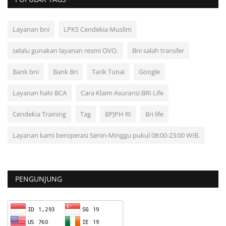
Layanan bni
LPKS Cendekia Muslim
selalu gunakan layanan resmi OVO.
Bni salah transfer
Bank bni
Bank Bri
Tarik Tunai
Google
Layanan halo BCA
Cara Klaim Asuransi BRI Life
Cendekia Training
Tag
BPJPH RI
Bri life
Layanan kami beroperasi Senin-Minggu pukul 08:00-23:00 WIB.
PENGUNJUNG