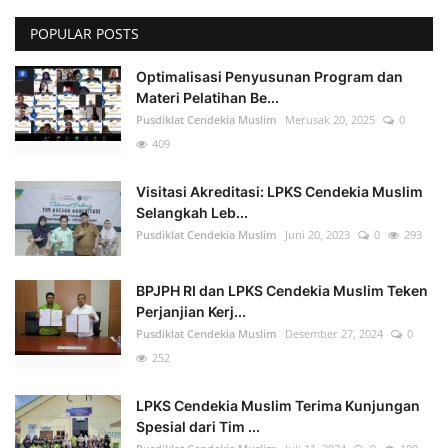
POPULAR POSTS
Optimalisasi Penyusunan Program dan
Materi Pelatihan Be...
Pusdiklat Cendekia Muslim
Merusak 20, 2025
0
409
Visitasi Akreditasi: LPKS Cendekia Muslim
Selangkah Leb...
Pusdiklat Cendekia Muslim
Juni 20, 2023
0
293
BPJPH RI dan LPKS Cendekia Muslim Teken
Perjanjian Kerj...
Pusdiklat Cendekia Muslim
Desember 27, 2024
0
252
LPKS Cendekia Muslim Terima Kunjungan
Spesial dari Tim ...