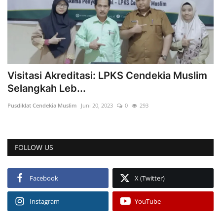
Visitasi Akreditasi: LPKS Cendekia Muslim
Selangkah Leb...
Pusdiklat Cendekia Muslim
Juni 20, 2023
0
293
FOLLOW US
Facebook
X (Twitter)
Instagram
YouTube