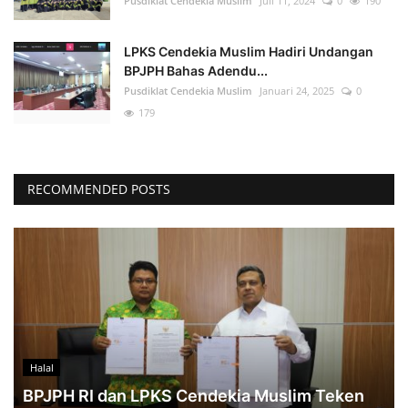
Pusdiklat Cendekia Muslim
Juli 11, 2024
0
190
LPKS Cendekia Muslim Hadiri Undangan
BPJPH Bahas Adendu...
Pusdiklat Cendekia Muslim
Januari 24, 2025
0
179
RECOMMENDED POSTS
Halal
BPJPH RI dan LPKS Cendekia Muslim Teken