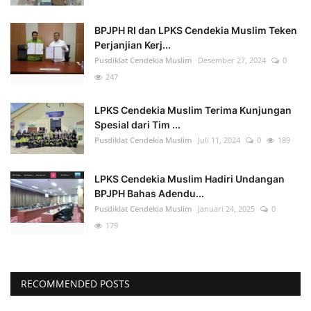
BPJPH RI dan LPKS Cendekia Muslim Teken
Perjanjian Kerj...
Pusdiklat Cendekia Muslim
Desember 27, 2024
0
247
LPKS Cendekia Muslim Terima Kunjungan
Spesial dari Tim ...
Pusdiklat Cendekia Muslim
Juli 11, 2024
0
189
LPKS Cendekia Muslim Hadiri Undangan
BPJPH Bahas Adendu...
Pusdiklat Cendekia Muslim
Januari 24, 2025
0
179
RECOMMENDED POSTS