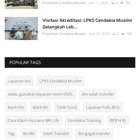
Pusdiklat Cendekia Muslim
Juli 11, 2024
0
189
Visitasi Akreditasi: LPKS Cendekia Muslim
Selangkah Leb...
Pusdiklat Cendekia Muslim
Juni 20, 2023
0
286
POPULAR TAGS
Layanan bni
LPKS Cendekia Muslim
selalu gunakan layanan resmi OVO.
Bni salah transfer
Bank bni
Bank Bri
Tarik Tunai
Layanan halo BCA
Cara Klaim Asuransi BRI Life
Cendekia Training
BPJPH RI
Tag
Bri life
Salah Transfer
Bni gagal transfer