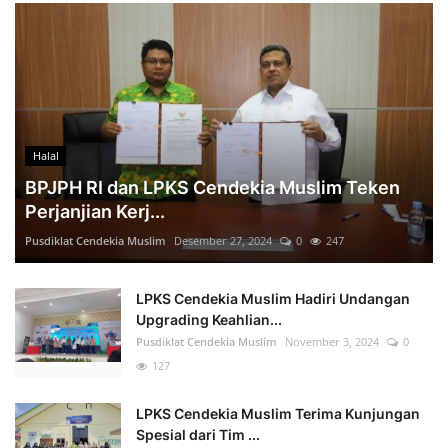
Halal
BPJPH RI dan LPKS Cendekia Muslim Teken
Perjanjian Kerj...
Pusdiklat Cendekia Muslim
Desember 27, 2024
0
247
LPKS Cendekia Muslim Hadiri Undangan
Upgrading Keahlian...
Pusdiklat Cendekia Muslim
November 3, 2024
0
127
LPKS Cendekia Muslim Terima Kunjungan
Spesial dari Tim ...