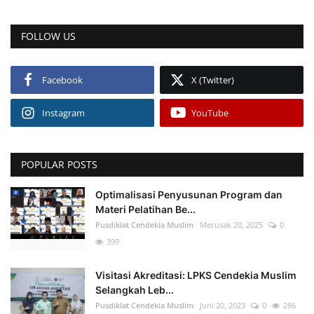
FOLLOW US
Facebook
X (Twitter)
Instagram
YouTube
POPULAR POSTS
Optimalisasi Penyusunan Program dan
Materi Pelatihan Be...
Pusdiklat Cendekia Muslim
Merusak 20, 2025
0
399
Visitasi Akreditasi: LPKS Cendekia Muslim
Selangkah Leb...
Pusdiklat Cendekia Muslim
Juni 20, 2023
0
286