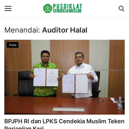
Menandai:
Auditor Halal
Gabung
Daftar
Halal
Beranda
Redaksi
Profil
Layanan
Berita
BPJPH RI dan LPKS Cendekia Muslim Teken
Program Training
Perjanjian Kerj...