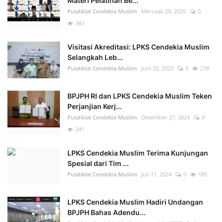
Materi Pelatihan Be...
Pusdiklat Cendekia Muslim
Merusak 20, 2025
0
383
Visitasi Akreditasi: LPKS Cendekia Muslim
Selangkah Leb...
Pusdiklat Cendekia Muslim
Juni 20, 2023
0
278
BPJPH RI dan LPKS Cendekia Muslim Teken
Perjanjian Kerj...
Pusdiklat Cendekia Muslim
Desember 27, 2024
0
241
LPKS Cendekia Muslim Terima Kunjungan
Spesial dari Tim ...
Pusdiklat Cendekia Muslim
Juli 11, 2024
0
185
LPKS Cendekia Muslim Hadiri Undangan
BPJPH Bahas Adendu...