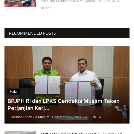
Pusdiklat Cendekia Muslim
Januari 24, 2025
0
177
RECOMMENDED POSTS
Halal
BPJPH RI dan LPKS Cendekia Muslim Teken
Perjanjian Kerj...
Pusdiklat Cendekia Muslim
Desember 27, 2024
0
241