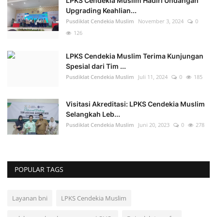
LPKS Cendekia Muslim Hadiri Undangan
Upgrading Keahlian...
Pusdiklat Cendekia Muslim
November 3, 2024
0
126
LPKS Cendekia Muslim Terima Kunjungan
Spesial dari Tim ...
Pusdiklat Cendekia Muslim
Juli 11, 2024
0
185
Visitasi Akreditasi: LPKS Cendekia Muslim
Selangkah Leb...
Pusdiklat Cendekia Muslim
Juni 20, 2023
0
278
POPULAR TAGS
Layanan bni
LPKS Cendekia Muslim