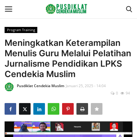
Program Training
Gabung
Daftar
Meningkatkan Keterampilan
Menulis Guru Melalui Pelatihan
Beranda
Jurnalisme Pendidikan LPKS
Redaksi
Cendekia Muslim
Profil
Pusdiklat Cendekia Muslim
Januari 25, 2025 - 14:04
0
94
Layanan
Berita
Program Training