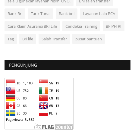
selalu gunakan layanan resmi OVO.
Bni salah transfer
Bank Bri
Tarik Tunai
Bank bni
Layanan halo BCA
Cara Klaim Asuransi BRI Life
Cendekia Training
BPJPH RI
Tag
Bri life
Salah Transfer
pusat bantuan
PENGUNJUNG