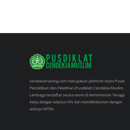
cendekiatraining.com merupakan platform resmi Pusat
Pendidikan dan Pelatihan (Pusdiklat) Cendekia Muslim.
Lembaga terdaftar secara resmi di Kementerian Tenaga
Kerja dengan adanya VIN dan Kemdikdasmen dengan
adanya NPSN.