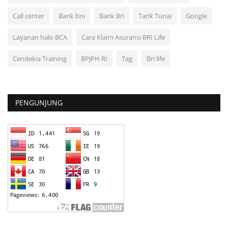
Call center
Bank bni
Bank Bri
Tarik Tunai
Google
Layanan halo BCA
Cara Klaim Asuransi BRI Life
Cendekia Training
BPJPH RI
Tag
Bri life
PENGUNJUNG