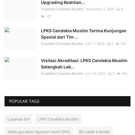
Upgrading Keahlian...
Pusdiklat Cendekia Muslim
November 3, 2024
0
127
LPKS Cendekia Muslim Terima Kunjungan
Spesial dari Tim ...
Pusdiklat Cendekia Muslim
Juli 11, 2024
0
193
Visitasi Akreditasi: LPKS Cendekia Muslim
Selangkah Leb...
Pusdiklat Cendekia Muslim
Juni 20, 2023
0
296
POPULAR TAGS
Layanan bni
LPKS Cendekia Muslim
selalu gunakan layanan resmi OVO.
Bni salah transfer