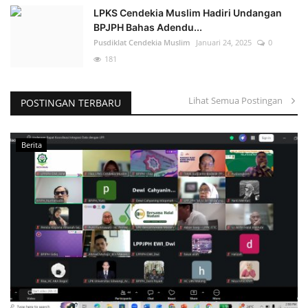
LPKS Cendekia Muslim Hadiri Undangan
BPJPH Bahas Adendu...
Pusdiklat Cendekia Muslim
Januari 24, 2025
0
181
Lihat Semua Postingan
POSTINGAN TERBARU
Berita