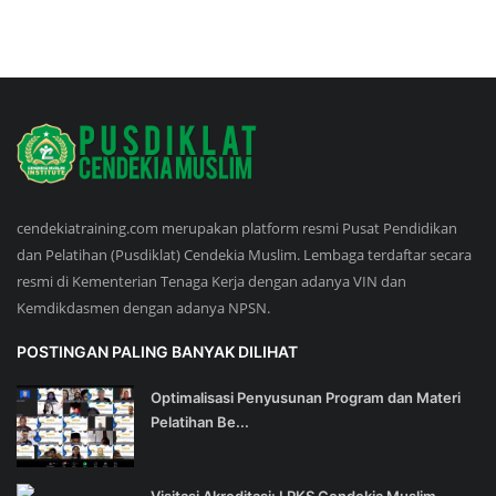
cendekiatraining.com merupakan platform resmi Pusat Pendidikan
dan Pelatihan (Pusdiklat) Cendekia Muslim. Lembaga terdaftar secara
resmi di Kementerian Tenaga Kerja dengan adanya VIN dan
Kemdikdasmen dengan adanya NPSN.
POSTINGAN PALING BANYAK DILIHAT
Optimalisasi Penyusunan Program dan Materi
Pelatihan Be...
Visitasi Akreditasi: LPKS Cendekia Muslim