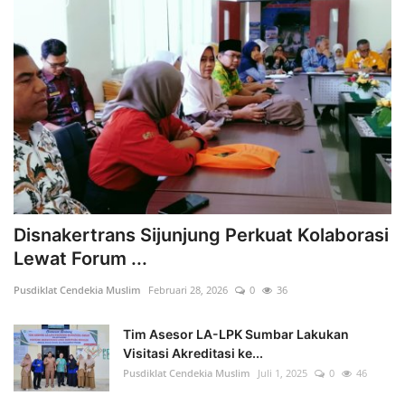
Disnakertrans Sijunjung Perkuat Kolaborasi
Lewat Forum ...
Pusdiklat Cendekia Muslim
Februari 28, 2026
0
36
Tim Asesor LA-LPK Sumbar Lakukan
Visitasi Akreditasi ke...
Pusdiklat Cendekia Muslim
Juli 1, 2025
0
46