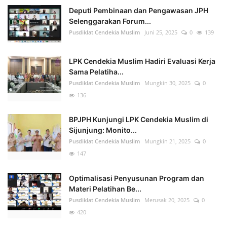
Deputi Pembinaan dan Pengawasan JPH
Selenggarakan Forum...
Pusdiklat Cendekia Muslim
Juni 25, 2025
0
139
LPK Cendekia Muslim Hadiri Evaluasi Kerja
Sama Pelatiha...
Pusdiklat Cendekia Muslim
Mungkin 30, 2025
0
136
BPJPH Kunjungi LPK Cendekia Muslim di
Sijunjung: Monito...
Pusdiklat Cendekia Muslim
Mungkin 21, 2025
0
147
Optimalisasi Penyusunan Program dan
Materi Pelatihan Be...
Pusdiklat Cendekia Muslim
Merusak 20, 2025
0
420