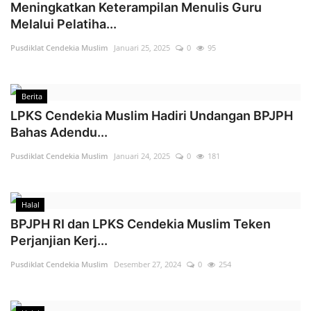
Meningkatkan Keterampilan Menulis Guru
Melalui Pelatiha...
Pusdiklat Cendekia Muslim
Januari 25, 2025
0
95
Berita
LPKS Cendekia Muslim Hadiri Undangan BPJPH
Bahas Adendu...
Pusdiklat Cendekia Muslim
Januari 24, 2025
0
181
Halal
BPJPH RI dan LPKS Cendekia Muslim Teken
Perjanjian Kerj...
Pusdiklat Cendekia Muslim
Desember 27, 2024
0
254