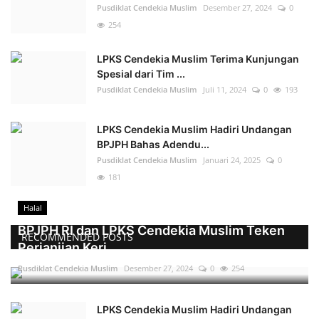
Pusdiklat Cendekia Muslim
Desember 27, 2024
0
254
LPKS Cendekia Muslim Terima Kunjungan
Spesial dari Tim ...
Pusdiklat Cendekia Muslim
Juli 11, 2024
0
193
LPKS Cendekia Muslim Hadiri Undangan
BPJPH Bahas Adendu...
Pusdiklat Cendekia Muslim
Januari 24, 2025
0
181
Halal
BPJPH RI dan LPKS Cendekia Muslim Teken
RECOMMENDED POSTS
Perjanjian Kerj...
Pusdiklat Cendekia Muslim
Desember 27, 2024
0
254
LPKS Cendekia Muslim Hadiri Undangan