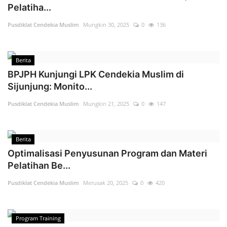
Pelatiha...
Pusdiklat Cendekia Muslim
Mungkin 30, 2025
0
136
Berita
BPJPH Kunjungi LPK Cendekia Muslim di
Sijunjung: Monito...
Pusdiklat Cendekia Muslim
Mungkin 21, 2025
0
147
Berita
Optimalisasi Penyusunan Program dan Materi
Pelatihan Be...
Pusdiklat Cendekia Muslim
Merusak 20, 2025
0
420
Program Training