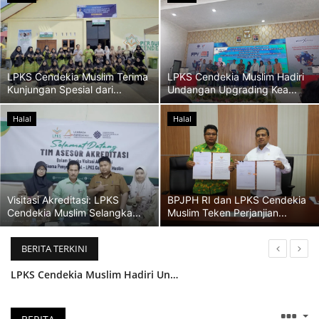
Informasi
Kerjasama
LPKS Cendekia Muslim Terima
LPKS Cendekia Muslim Hadiri
Kunjungan Spesial dari...
Undangan Upgrading Kea...
E-Learning
Halal
Halal
Gallery
Visitasi Akreditasi: LPKS
BPJPH RI dan LPKS Cendekia
Cendekia Muslim Selangka...
Muslim Teken Perjanjian...
BERITA TERKINI
LPKS Cendekia Muslim Hadiri Undangan Upgrading Keahlian Instruktur Swasta di BBPVP Medan
Visitasi Akreditasi: LPKS Cendekia Muslim Selangkah Lebih Dekat Untuk Menjadi LPK Yang Terakreditasi
BPJPH RI dan LPKS Cendekia Muslim Teken Perjanjian Kerjasama untuk Penyelenggaraan Pelatihan Jaminan Produk Halal