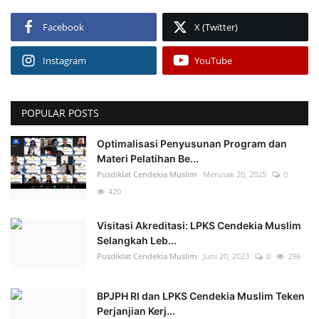
Facebook
X (Twitter)
Instagram
YouTube
POPULAR POSTS
Optimalisasi Penyusunan Program dan
Materi Pelatihan Be...
Pusdiklat Cendekia Muslim
Merusak 20, 2025
0
420
Visitasi Akreditasi: LPKS Cendekia Muslim
Selangkah Leb...
Pusdiklat Cendekia Muslim
Juni 20, 2023
0
296
BPJPH RI dan LPKS Cendekia Muslim Teken
Perjanjian Kerj...